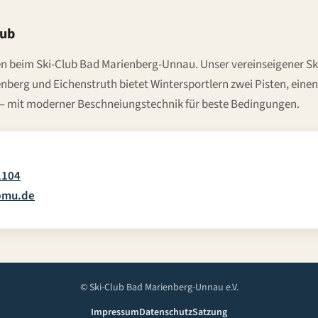
lub
n beim Ski-Club Bad Marienberg-Unnau. Unser vereinseigener Ski
berg und Eichenstruth bietet Wintersportlern zwei Pisten, einen
t – mit moderner Beschneiungstechnik für beste Bedingungen.
1104
bmu.de
© Ski-Club Bad Marienberg-Unnau e.V.
Impressum
Datenschutz
Satzung